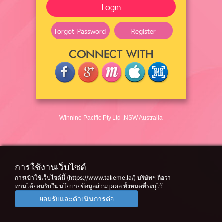
Login
Forgot Password
Register
Winnine Pacific Pty Ltd ,NSW Australia
การใช้งานเว็บไซต์
การเข้าใช้เว็บไซต์นี้ (https://www.takeme.la/) บริษัทฯ ถือว่า
ท่านได้ยอมรับใน
นโยบายข้อมูลส่วนบุคคล
ทั้งหมดที่ระบุไว้
ยอมรับและดำเนินการต่อ